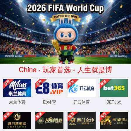
请输入您搜索的信息！
首页
党建馆
科技馆
微特电机科技博物馆
校史馆
双奥馆