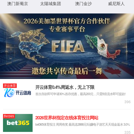
视觉艺术馆
民间美术博物馆
首页
/
视觉艺术馆
/
展馆预约
展馆简介
展馆预约
工作动态
馆藏展示
视觉艺术馆
04.16
2024
视觉艺术馆入馆须知
阅读次数：
170
版权所有 © 4008云顶国际集团
京ICP备：14043795号-2
XML 地图